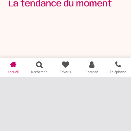
La tendance du moment
Accueil
Recherche
Favoris
Compte
Téléphone
Panneau TOCCA
Parquet
LEGNO EBONY
contrecollé chêne
Cappuccino 1490W
101,00
€
Voir
110,00
€
Voir
/ m²
/ m²