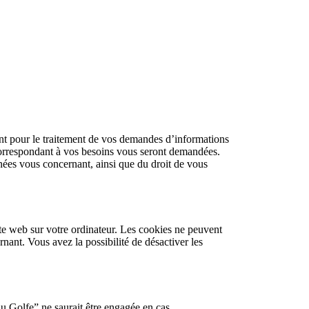
mment pour le traitement de vos demandes d’informations
 correspondant à vos besoins vous seront demandées.
nnées vous concernant, ainsi que du droit de vous
 site web sur votre ordinateur. Les cookies ne peuvent
ant. Vous avez la possibilité de désactiver les
du Golfe” ne saurait être engagée en cas