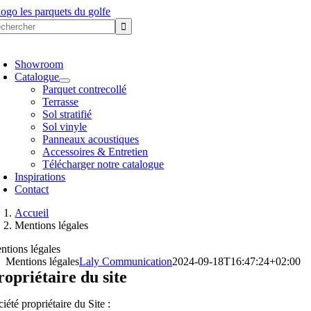
Passer
au
chercher:
contenu
oggle
avigation
Showroom
Catalogue
Parquet contrecollé
Terrasse
Sol stratifié
Sol vinyle
Panneaux acoustiques
Accessoires & Entretien
Télécharger notre catalogue
Inspirations
Contact
Accueil
Mentions légales
ntions légales
Mentions légales
Laly Communication
2024-09-18T16:47:24+02:00
ropriétaire du site
iété propriétaire du Site :