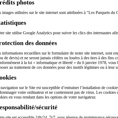
rédits photos
 images utilisées sur le site internet sont attribuées à “Les Parquets du 
tatistiques
re site utilise Google Analytics pour suivre les clics des internautes af
rotection des données
 informations recueillies sur le formulaire de notre site internet, sont
/ou de devis) et ne seront jamais cédées ou louées à des tiers à des fin
nformément à la loi « informatique et liberté » du 6 janvier 1978, vous 
poser au traitement de ces données pour des motifs légitimes ou à leur u
ookies
navigation sur le Site est susceptible d’entrainer l’installation de cook
dommager votre ordinateur et ne contiennent pas de virus. Les cookies 
okies en vous rendant dans les options de votre navigateur.
esponsabilité/sécurité
tre site est accessible 24h/24, 7j/7, sous réserve de maintenance nécess