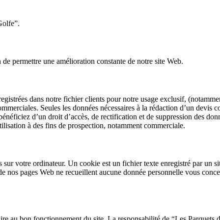
Golfe”.
in de permettre une amélioration constante de notre site Web.
 enregistrées dans notre fichier clients pour notre usage exclusif, (nota
s commerciales. Seules les données nécessaires à la rédaction d’un devis
bénéficiez d’un droit d’accès, de rectification et de suppression des do
tilisation à des fins de prospection, notamment commerciale.
ies sur votre ordinateur. Un cookie est un fichier texte enregistré par un
de nos pages Web ne recueillent aucune donnée personnelle vous concern
aire au bon fonctionnement du site. La responsabilité de “Les Parquets 