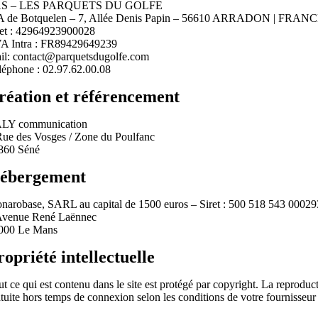
AS – LES PARQUETS DU GOLFE
A de Botquelen – 7, Allée Denis Papin – 56610 ARRADON | FRAN
ret : 42964923900028
A Intra : FR89429649239
il: contact@parquetsdugolfe.com
léphone : 02.97.62.00.08
réation et référencement
LY communication
Rue des Vosges / Zone du Poulfanc
860 Séné
ébergement
narobase, SARL au capital de 1500 euros – Siret : 500 518 543 00029
Avenue René Laënnec
000 Le Mans
ropriété intellectuelle
t ce qui est contenu dans le site est protégé par copyright. La reproducti
atuite hors temps de connexion selon les conditions de votre fournisseur 