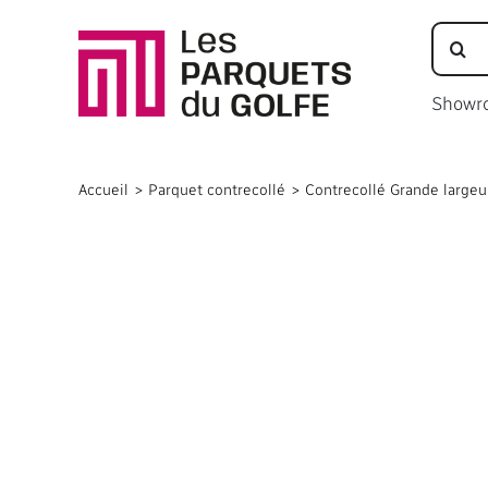
Passer
Recher
au
contenu
Showr
Accueil
Parquet contrecollé
Contrecollé Grande largeu