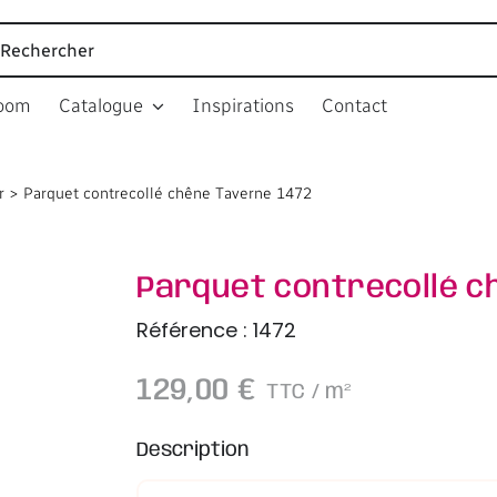
cher:
oom
Catalogue
Inspirations
Contact
r
Parquet contrecollé chêne Taverne 1472
Parquet contrecollé c
Référence : 1472
129,00
€
TTC
/ m²
Description